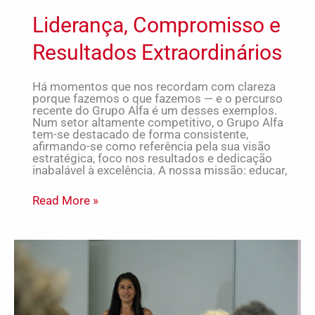
Liderança, Compromisso e
Resultados Extraordinários
Há momentos que nos recordam com clareza
porque fazemos o que fazemos — e o percurso
recente do Grupo Alfa é um desses exemplos.
Num setor altamente competitivo, o Grupo Alfa
tem-se destacado de forma consistente,
afirmando-se como referência pela sua visão
estratégica, foco nos resultados e dedicação
inabalável à excelência. A nossa missão: educar,
Read More »
Come
Train
With
Me:
o
“ginásio”