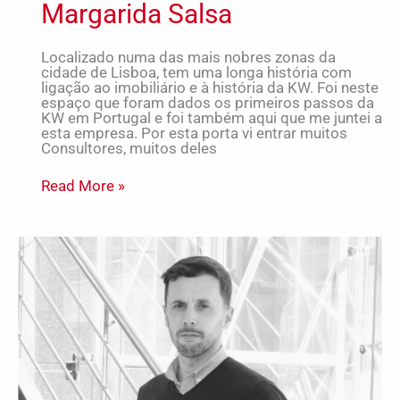
Margarida Salsa
Localizado numa das mais nobres zonas da
cidade de Lisboa, tem uma longa história com
ligação ao imobiliário e à história da KW. Foi neste
espaço que foram dados os primeiros passos da
KW em Portugal e foi também aqui que me juntei a
esta empresa. Por esta porta vi entrar muitos
Consultores, muitos deles
Read More »
Crescer
é
uma
Decisão:
O
Caminho
dos
Verdadeiros
Cappers