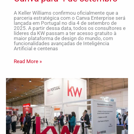
A Keller Williams confirmou oficialmente que a
parceria estratégica com o Canva Enterprise será
lançada em Portugal no dia 4 de setembro de
2025. A partir dessa data, todos os consultores e
líderes da KW passam a ter acesso gratuito à
maior plataforma de design do mundo, com
funcionalidades avançadas de Inteligência
Artificial e centenas
Read More »
Keller
Williams
fatura
mais
de
38
milhões
de
euros
em
Portugal