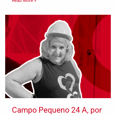
Read More »
Campo
Pequeno
24
A,
por
Margarida
Salsa
Campo Pequeno 24 A, por