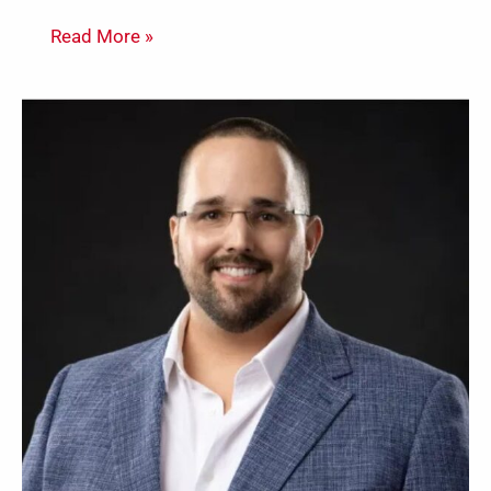
Read More »
Capper’s
Academy:
A
Decisão
Certa
no
Momento
Certo