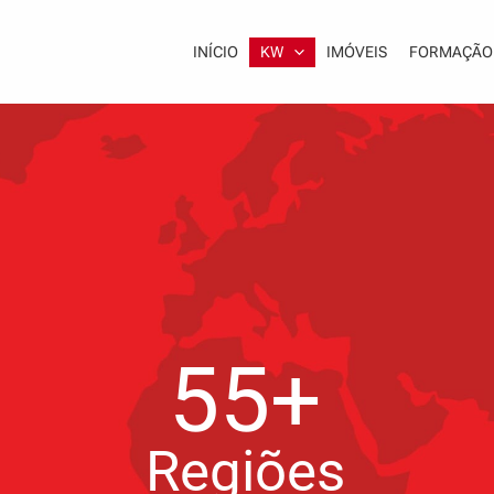
INÍCIO
KW
IMÓVEIS
FORMAÇÃO
55+
Regiões