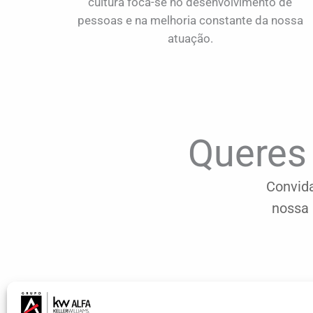
cultura foca-se no desenvolvimento de
pessoas e na melhoria constante da nossa
atuação.
Queres 
Convida
nossa 