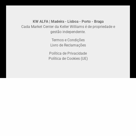
KW ALFA | Madeira - Lisboa - Porto - Braga
Cada Market Center da Keller Williams é de propriedade e
gestão independente.
Termos e Condições
Livro de Reclamações
Política de Privacidade
Política de Cookies (UE)