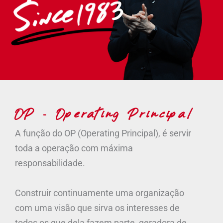
OP - Operating Principal
A função do OP (Operating Principal), é servir
toda a operação com máxima
responsabilidade.
Construir continuamente uma organização
com uma visão que sirva os interesses de
todos os que dela fazem parte, geradora de