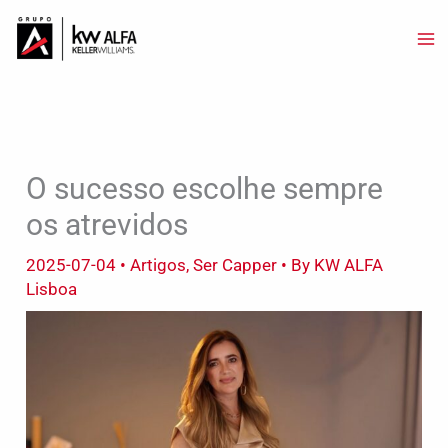
Skip
to
content
O sucesso escolhe sempre
os atrevidos
2025-07-04
•
Artigos
,
Ser Capper
• By
KW ALFA
Lisboa