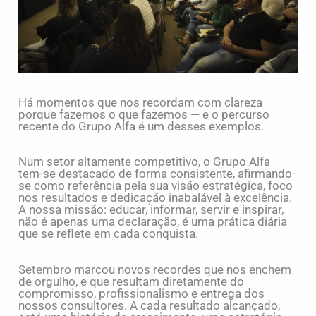
Há momentos que nos recordam com clareza
porque fazemos o que fazemos — e o percurso
recente do Grupo Alfa é um desses exemplos.
Num setor altamente competitivo, o Grupo Alfa
tem-se destacado de forma consistente, afirmando-
se como referência pela sua visão estratégica, foco
nos resultados e dedicação inabalável à excelência.
A nossa missão: educar, informar, servir e inspirar,
não é apenas uma declaração, é uma prática diária
que se reflete em cada conquista.
Setembro marcou novos recordes que nos enchem
de orgulho, e que resultam diretamente do
compromisso, profissionalismo e entrega dos
nossos consultores. A cada resultado alcançado,