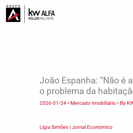
Skip
to
content
João Espanha: “Não é a p
o problema da habitaçã
2026-01-24
•
Mercado Imobiliário
• By
KW
Lígia Simões
| Jornal Económico