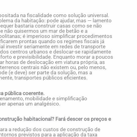
ositada na fiscalidade como solução universal.
roblema da habitação: pode ajudar, mas — lamento
sequer bastaria construir casas como se não
se não quisermos um mar de betão e a
olitanas; é imperioso simplificar procedimentos
 ficarem prontas quando os regimes fiscais já
ial investir seriamente em redes de transporte
 dos centros urbanos e deslocar-se rapidamente
nforto e previsibilidade. Enquanto morar a poucos
ar horas de deslocação em viatura própria, as
terrenos centrais não existem ou, pelo menos,
ode (e deve) ser parte da solução, mas a
mente, transportes públicos eficientes.
a pública coerente.
denamento, mobilidade e simplificação
a ser apenas um analgésico.
onstrução habitacional? Fará descer os preços e
para a redução dos custos de construção de
tornos previstos para a aplicação da taxa