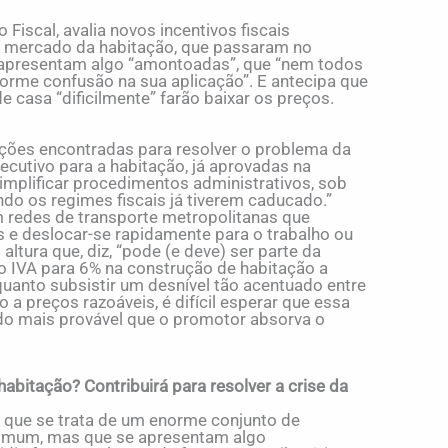
 Fiscal, avalia novos incentivos fiscais
o mercado da habitação, que passaram no
e apresentam algo “amontoadas”, que “nem todos
enorme confusão na sua aplicação”. E antecipa que
 casa “dificilmente” farão baixar os preços.
uções encontradas para resolver o problema da
cutivo para a habitação, já aprovadas na
implificar procedimentos administrativos, sob
do os regimes fiscais já tiverem caducado.”
m redes de transporte metropolitanas que
 e deslocar-se rapidamente para o trabalho ou
ltura que, diz, “pode (e deve) ser parte da
do IVA para 6% na construção de habitação a
anto subsistir um desnível tão acentuado entre
 a preços razoáveis, é difícil esperar que essa
endo mais provável que o promotor absorva o
abitação? Contribuirá para resolver a crise da
de que se trata de um enorme conjunto de
 comum, mas que se apresentam algo