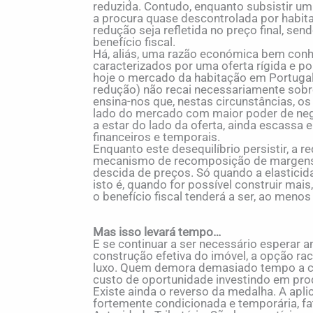
reduzida. Contudo, enquanto subsistir um
a procura quase descontrolada por habitaç
redução seja refletida no preço final, se
benefício fiscal.
Há, aliás, uma razão económica bem conh
caracterizados por uma oferta rígida e 
hoje o mercado da habitação em Portugal 
redução) não recai necessariamente sobre 
ensina-nos que, nestas circunstâncias, os
lado do mercado com maior poder de nego
a estar do lado da oferta, ainda escassa 
financeiros e temporais.
Enquanto este desequilíbrio persistir, a
mecanismo de recomposição de margens
descida de preços. Só quando a elasticid
isto é, quando for possível construir ma
o benefício fiscal tenderá a ser, ao menos
Mas isso levará tempo…
E se continuar a ser necessário esperar a
construção efetiva do imóvel, a opção rac
luxo. Quem demora demasiado tempo a con
custo de oportunidade investindo em prod
Existe ainda o reverso da medalha. A apli
fortemente condicionada e temporária, fa