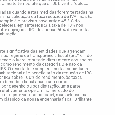
rá muito tempo até que o TJUE venha “colocar
muladas quando estas medidas forem testadas na
veis na aplicação da taxa reduzida de IVA, mas há
emplo é o previsto novo artigo 45.º-C do
belecerá, em síntese: IRS à taxa de 10% nos
; e sujeição a IRC de apenas 50% do valor das
abitação.
te significativa das entidades que arrendam
 ao regime de transparência fiscal (art.º 6.º do
sendo o lucro imputado diretamente aos sócios.
 como rendimento da categoria B e não da
CIRS. O resultado é simples: muitas sociedades
abitacional não beneficiarão da redução de IRC,
ar IRS sobre 100% do rendimento, às taxas
um benefício fiscal anunciado como
, por desenho ou por distração, uma parte
ue efetivamente operam no mercado do
 um regime vistoso no papel, mas seletivo na
 clássico da nossa engenharia fiscal. Brilhante,