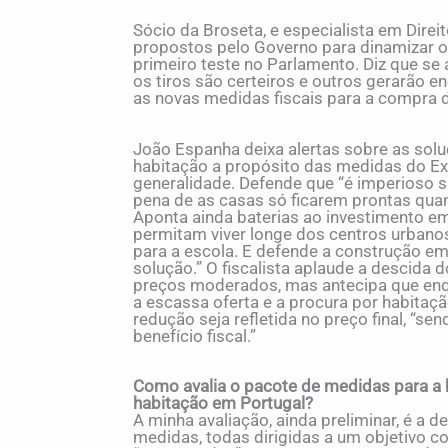
Sócio da Broseta, e especialista em Direito
propostos pelo Governo para dinamizar 
primeiro teste no Parlamento. Diz que s
os tiros são certeiros e outros gerarão 
as novas medidas fiscais para a compra de
João Espanha deixa alertas sobre as sol
habitação a propósito das medidas do Exe
generalidade. Defende que “é imperioso s
pena de as casas só ficarem prontas quan
Aponta ainda baterias ao investimento e
permitam viver longe dos centros urbanos
para a escola. E defende a construção em a
solução.” O fiscalista aplaude a descida 
preços moderados, mas antecipa que enqu
a escassa oferta e a procura por habitação
redução seja refletida no preço final, “s
benefício fiscal.”
Como avalia o pacote de medidas para a h
habitação em Portugal?
A minha avaliação, ainda preliminar, é a 
medidas, todas dirigidas a um objetivo