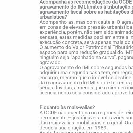
Acompanha as recomendações da OCDE par
agravamento do IMI, limites à tributação
agravamento fiscal sobre as habitações 
urbanística?
Acompanho-as, mas com cautela. O agrav
em zonas de elevada pressão urbanística 
experiência, porém, não tem sido animad
sensata, estas medidas oscilam entre a in
execução concreta, será apenas mais d
O aumento do Valor Patrimonial Tributário 
espaço para uma redução gradual do IMT,
ninguém seja “apanhado na curva”, pagan
agravado.
O agravamento do IMI sobre segundas 
adquirir uma segunda casa tem, em regra
encargo, mesmo que o imóvel se destine a
Já o agravamento do IMI sobre terrenos 
sérias dúvidas, a menos que o simples in
licenciamento seja considerado aproveita
E quanto às mais-valias?
A OCDE não questiona os regimes de rein
permanente — justificáveis por razões so
das mais-valias imobiliárias em geral. Ora
desde a sua criação, em 1989.
Basta fazer uma conta simples: no escalã