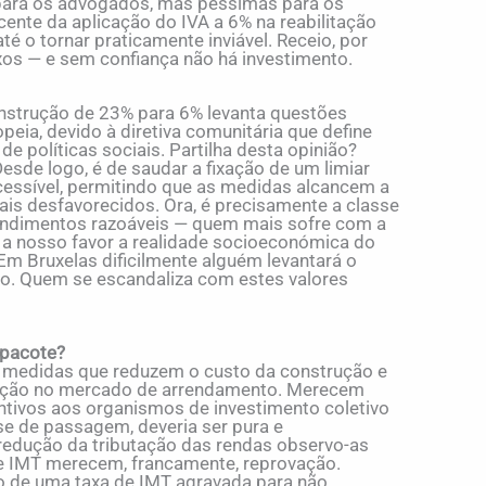
s para os advogados, mas péssimas para os
cente da aplicação do IVA a 6% na reabilitação
té o tornar praticamente inviável. Receio, por
ixos — e sem confiança não há investimento.
nstrução de 23% para 6% levanta questões
peia, devido à diretiva comunitária que define
e políticas sociais. Partilha desta opinião?
Desde logo, é de saudar a fixação de um limiar
cessível, permitindo que as medidas alcancem a
is desfavorecidos. Ora, é precisamente a classe
rendimentos razoáveis — quem mais sofre com a
ga a nosso favor a realidade socioeconómica do
m Bruxelas dificilmente alguém levantará o
o. Quem se escandaliza com estes valores
 pacote?
s medidas que reduzem o custo da construção e
tação no mercado de arrendamento. Merecem
entivos aos organismos de investimento coletivo
se de passagem, deveria ser pura e
redução da tributação das rendas observo-as
 IMT merecem, francamente, reprovação.
o de uma taxa de IMT agravada para não