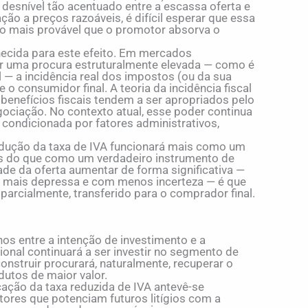
 desnível tão acentuado entre a escassa oferta e
ão a preços razoáveis, é difícil esperar que essa
ndo mais provável que o promotor absorva o
ecida para este efeito. Em mercados
por uma procura estruturalmente elevada — como é
— a incidência real dos impostos (ou da sua
o consumidor final. A teoria da incidência fiscal
 benefícios fiscais tendem a ser apropriados pelo
ciação. No contexto atual, esse poder continua
e condicionada por fatores administrativos,
 redução da taxa de IVA funcionará mais como um
 do que como um verdadeiro instrumento de
ade da oferta aumentar de forma significativa —
is, mais depressa e com menos incerteza — é que
 parcialmente, transferido para o comprador final.
nos entre a intenção de investimento e a
ional continuará a ser investir no segmento de
struir procurará, naturalmente, recuperar o
utos de maior valor.
cação da taxa reduzida de IVA antevê-se
tores que potenciam futuros litígios com a