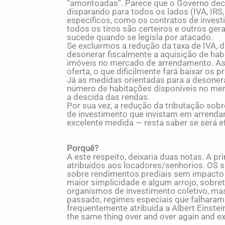
“amontoadas”. Parece que o Governo decid
disparando para todos os lados (IVA, IRS,
específicos, como os contratos de inves
todos os tiros são certeiros e outros ge
sucede quando se legisla por atacado.
Se excluirmos a redução da taxa de IVA, 
desonerar fiscalmente a aquisição de ha
imóveis no mercado de arrendamento. As 
oferta, o que dificilmente fará baixar os 
Já as medidas orientadas para a desone
número de habitações disponíveis no mer
a descida das rendas.
Por sua vez, a redução da tributação sob
de investimento que invistam em arrenda
excelente medida — resta saber se será ef
Porquê?
A este respeito, deixaria duas notas. A pr
atribuídos aos locadores/senhorios. OS s
sobre rendimentos prediais sem impacto v
maior simplicidade e algum arrojo, sobre
organismos de investimento coletivo, ma
passado, regimes especiais que falhara
frequentemente atribuída a Albert Einstei
the same thing over and over again and exp