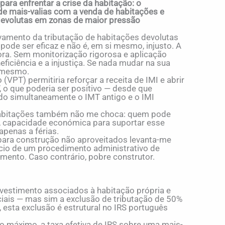
a enfrentar a crise da habitação: o
 de mais-valias com a venda de habitações e
devolutas em zonas de maior pressão
amento da tributação de habitações devolutas
pode ser eficaz e não é, em si mesmo, injusto. A
ora. Sem monitorização rigorosa e aplicação
eficiência e a injustiça. Se nada mudar na sua
o mesmo.
(VPT) permitiria reforçar a receita de IMI e abrir
 o que poderia ser positivo — desde que
do simultaneamente o IMT antigo e o IMI
habitações também não me choca: quem pode
, capacidade económica para suportar esse
penas a férias.
para construção não aproveitados levanta-me
ício de um procedimento administrativo de
mento. Caso contrário, pobre construtor.
vestimento associados à habitação própria e
ciais — mas sim a exclusão de tributação de 50%
, esta exclusão é estrutural no IRS português
o máximo, a taxa efetiva de IRS sobre uma mais-