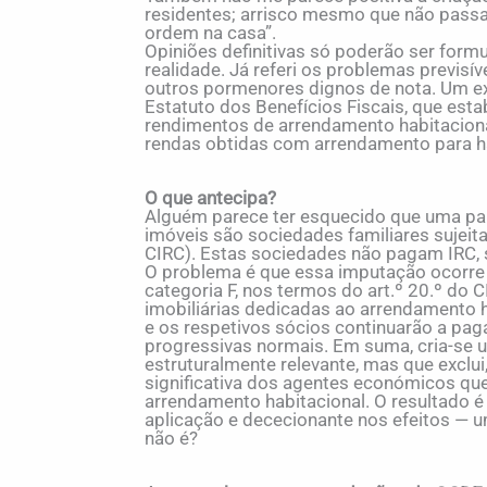
residentes; arrisco mesmo que não passa
ordem na casa”.
Opiniões definitivas só poderão ser for
realidade. Já referi os problemas previsí
outros pormenores dignos de nota. Um ex
Estatuto dos Benefícios Fiscais, que esta
rendimentos de arrendamento habitacional
rendas obtidas com arrendamento para h
O que antecipa?
Alguém parece ter esquecido que uma par
imóveis são sociedades familiares sujeitas
CIRC). Estas sociedades não pagam IRC, 
O problema é que essa imputação ocorre
categoria F, nos termos do art.º 20.º do 
imobiliárias dedicadas ao arrendamento h
e os respetivos sócios continuarão a pag
progressivas normais. Em suma, cria-se 
estruturalmente relevante, mas que exclui
significativa dos agentes económicos q
arrendamento habitacional. O resultado é
aplicação e dececionante nos efeitos — um
não é?