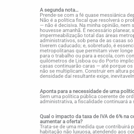
A segunda nota…
Prende-se com a fé quase messiânica dep
Não é a política fiscal que resolverá o p
— não é decisiva. Na minha opinião, nem 
houvesse amanhã. É necessário planear, 
impermeabilização total das áreas metrop
administrativos, sob pena de as casas só
tiverem caducado; e, sobretudo, é essenc
metropolitanas que permitam viver longe
para o trabalho ou para a escola, com co
quilómetros de Lisboa ou do Porto implic
casas continuarão caras — até porque os 
não se multiplicam. Construir em altura p
densidade daí resultante exige, inevitavel
Aponta para a necessidade de uma polític
Sem uma política pública coerente de or
administrativa, a fiscalidade continuará 
Qual o impacto da taxa de IVA de 6% na c
aumentar a oferta?
Trata-se de uma medida que contribuirá 
habitação não luxuosa, atendendo aos con