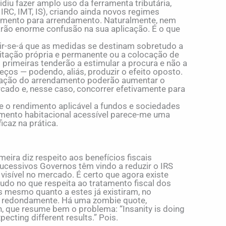
iu fazer amplo uso da ferramenta tributária,
 IRC, IMT, IS), criando ainda novos regimes
timento para arrendamento. Naturalmente, nem
rarão enorme confusão na sua aplicação. É o que
dir-se-á que as medidas se destinam sobretudo a
bitação própria e permanente ou a colocação de
primeiras tenderão a estimular a procura e não a
preços — podendo, aliás, produzir o efeito oposto.
ração do arrendamento poderão aumentar o
cado e, nesse caso, concorrer efetivamente para
re o rendimento aplicável a fundos e sociedades
mento habitacional acessível parece-me uma
icaz na prática.
imeira diz respeito aos benefícios fiscais
ucessivos Governos têm vindo a reduzir o IRS
isível no mercado. É certo que agora existe
tudo no que respeita ao tratamento fiscal dos
s mesmo quanto a estes já existiram, no
m redondamente. Há uma zombie quote,
n, que resume bem o problema: “Insanity is doing
ecting different results.” Pois.