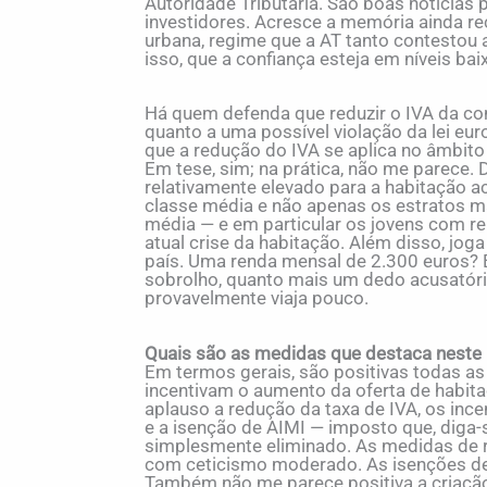
Autoridade Tributária. São boas notícia
investidores. Acresce a memória ainda re
urbana, regime que a AT tanto contestou a
isso, que a confiança esteja em níveis ba
Há quem defenda que reduzir o IVA da co
quanto a uma possível violação da lei euro
que a redução do IVA se aplica no âmbito d
Em tese, sim; na prática, não me parece. 
relativamente elevado para a habitação a
classe média e não apenas os estratos ma
média — e em particular os jovens com 
atual crise da habitação. Além disso, jo
país. Uma renda mensal de 2.300 euros? E
sobrolho, quanto mais um dedo acusatóri
provavelmente viaja pouco.
Quais são as medidas que destaca neste
Em termos gerais, são positivas todas a
incentivam o aumento da oferta de habi
aplauso a redução da taxa de IVA, os inc
e a isenção de AIMI — imposto que, diga-
simplesmente eliminado. As medidas de 
com ceticismo moderado. As isenções de
Também não me parece positiva a criaçã