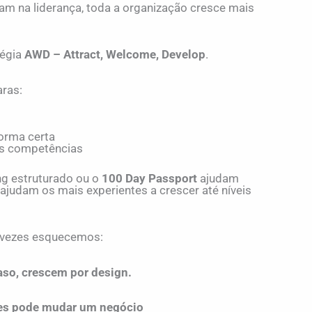
am na liderança, toda a organização cresce mais
tégia
AWD – Attract, Welcome, Develop
.
aras:
forma certa
as competências
ng estruturado ou o
100 Day Passport
ajudam
 ajudam os mais experientes a crescer até níveis
 vezes esquecemos:
aso, crescem por design.
les pode mudar um negócio