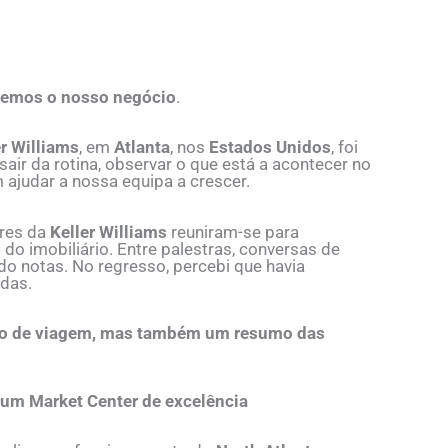
emos o nosso negócio
.
er Williams
, em
Atlanta
, nos
Estados Unidos
, foi
air da rotina, observar o que está a acontecer no
 ajudar a nossa equipa a crescer.
ores da
Keller Williams
reuniram-se para
ro do imobiliário. Entre palestras, conversas de
do notas. No regresso, percebi que havia
adas.
io de viagem, mas também um resumo das
 um Market Center de excelência