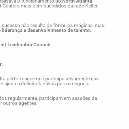
nalisava o funcionamento do
North Atlanta
t Centers mais bem-sucedidos da rede Keller
 sucesso não resulta de fórmulas mágicas, mas
 liderança e desenvolvimento de talento
.
ent Leadership Council
.
r
.
lta performance que participa ativamente nas
e ajuda a definir objetivos para o negócio.
dos regularmente, participam em sessões de
r outros agentes.