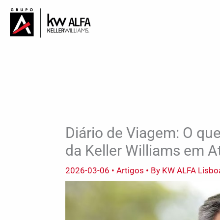
Skip
to
content
Diário de Viagem: O qu
da Keller Williams em A
2026-03-06
•
Artigos
• By
KW ALFA Lisbo