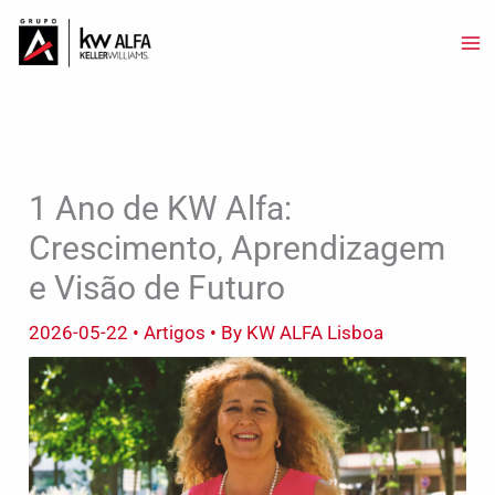
Skip
to
content
1 Ano de KW Alfa:
Crescimento, Aprendizagem
e Visão de Futuro
2026-05-22
•
Artigos
• By
KW ALFA Lisboa