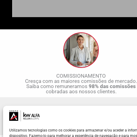
COMISSIONAMENTO
Cresça com as maiores comissões de mercado
Saiba como remuneramos
98% das comissões
cobradas aos nossos clientes.
KW ALFA | Madeira - Lisboa - Porto - Braga
Cada Market Center da Keller Williams é de propriedade e ge
Utilizamos tecnologias como os cookies para armazenar e/ou aceder a info
dispositivo. Fazemo-lo para melhorar a experiência de navegação e para mos