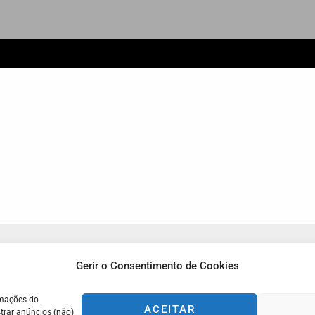
.
Termos e Condições
Gerir o Consentimento de Cookies
stão independente.
Livro de Reclamações
rmações do
ACEITAR
trar anúncios (não)