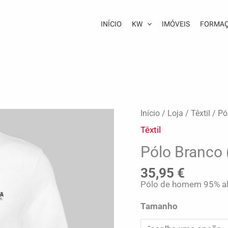
INÍCIO
KW
IMÓVEIS
FORMA
Quantidade
Início
/
Loja
/
Têxtil
/ Pó
de
Têxtil
Pólo
Branco
(homem)
Pólo Branco
35,95
€
Pólo de homem 95% al
Tamanho