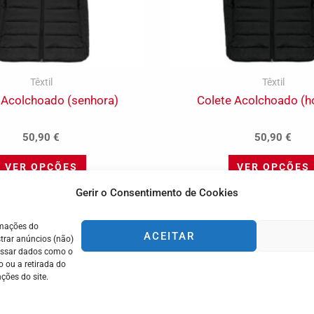
product
page
Têxtil
Têxtil
 Acolchoado (senhora)
Colete Acolchoado (
50,90
€
50,90
€
VER OPÇÕES
VER OPÇÕES
Gerir o Consentimento de Cookies
rmações do
ACEITAR
trar anúncios (não)
cessar dados como o
 ou a retirada do
ções do site.
Termos e Condições
stão independente.
Livro de Reclamações