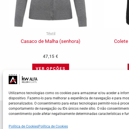
product
page
Têxtil
Casaco de Malha (senhora)
Colete
47,15
€
VER OPÇÕES
Utilizamos tecnologias como os cookies para armazenar e/ou aceder a info
dispositivo. Fazemo-lo para melhorar a experiência de navegação e para mos
personalizados. O consentimento para estas tecnologias permitir-nos-á pro
comportamento de navegação ou IDs únicos neste sítio. O não consentimento
consentimento pode afetar negativamente determinadas características e fun
KW ALFA | Madeira - Lisboa - Porto - Braga
Cada Market Center da Keller Williams é de propriedade e ge
Política de Cookies
Política de Cookies