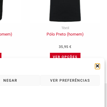
product
product
page
page
Têxtil
homem)
Pólo Preto (homem)
35,95
€
VER OPÇÕES
NEGAR
VER PREFERÊNCIAS
Política de Privacidade
Política de Cookies (UE)