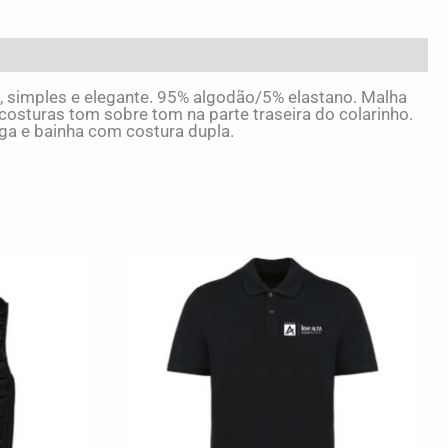
o, simples e elegante. 95% algodão/5% elastano. Malha
osturas tom sobre tom na parte traseira do colarinho.
a e bainha com costura dupla.
This
This
product
product
has
has
multiple
multiple
variants.
variants.
The
The
options
options
may
may
be
be
chosen
chosen
on
on
the
the