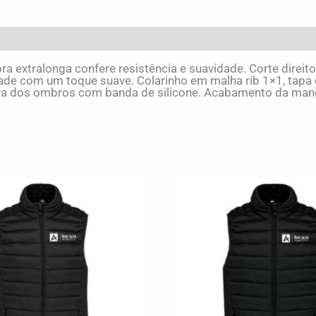
a extralonga confere resistência e suavidade. Corte direit
de com um toque suave. Colarinho em malha rib 1×1, tapa c
ra dos ombros com banda de silicone. Acabamento da mang
This
product
has
multiple
variants.
The
options
may
be
chosen
on
the