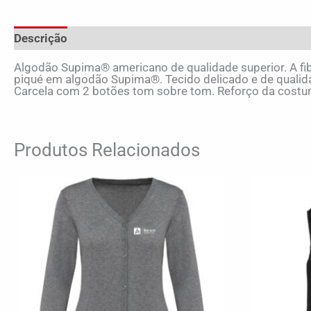
Descrição
Informação adicional
Avaliações (0)
Algodão Supima® americano de qualidade superior. A fibr
piqué em algodão Supima®. Tecido delicado e de qualida
Carcela com 2 botões tom sobre tom. Reforço da costu
Produtos Relacionados
This
product
has
multiple
variants.
The
options
may
be
chosen
on
the