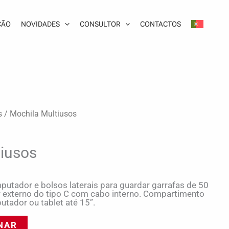
ÇÃO
NOVIDADES
CONSULTOR
CONTACTOS
s
/ Mochila Multiusos
tiusos
utador e bolsos laterais para guardar garrafas de 50
r externo do tipo C com cabo interno. Compartimento
tador ou tablet até 15”.
NAR