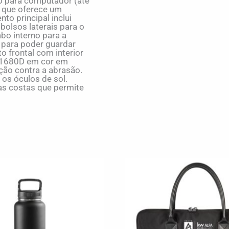
o para computador (até
 que oferece um
o principal inclui
bolsos laterais para o
bo interno para a
o para poder guardar
o frontal com interior
m 1680D em cor em
ção contra a abrasão.
os óculos de sol.
nas costas que permite