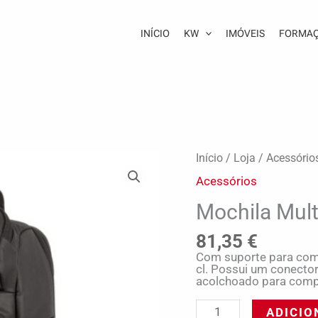
INÍCIO
KW
IMÓVEIS
FORMA
Quantidade
Início
/
Loja
/
Acessório
de
Acessórios
Mochila
Multiusos
Mochila Mul
81,35
€
Com suporte para comp
cl. Possui um conecto
acolchoado para compu
ADICIO