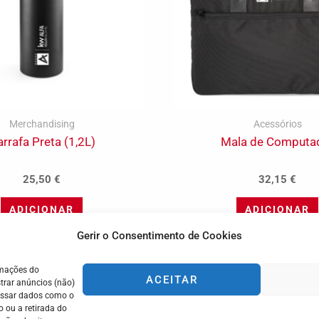
Merchandising
Acessórios
rrafa Preta (1,2L)
Mala de Computa
25,50
€
32,15
€
ADICIONAR
ADICIONAR
Gerir o Consentimento de Cookies
rmações do
ACEITAR
trar anúncios (não)
cessar dados como o
 ou a retirada do