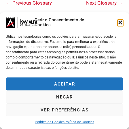
←
Previous Glossary
Next Glossary
→
Gerir o Consentimento de
Cookies
Utilizamos tecnologias como os cookies para armazenar e/ou aceder a
informações do dispositivo. Fazemo-lo para melhorar a experiência de
KW ALFA | Madeira - Lisboa - Porto - Braga
navegação e para mostrar anúncios (não) personalizados. O
Cada Market Center da Keller Williams é de propriedade e
consentimento para estas tecnologias permitir-nos-á processar dados
gestão independente.
como o comportamento de navegação ou IDs únicos neste sítio. O não
Termos e Condições
consentimento ou a retirada do consentimento pode afetar negativamente
Livro de Reclamações
determinadas características e funções do site.
Política de Privacidade
Política de Cookies (UE)
ACEITAR
NEGAR
VER PREFERÊNCIAS
Política de Cookies
Política de Cookies