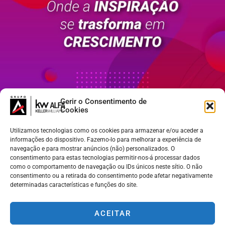
Gerir o Consentimento de
Cookies
Alfa Day Lisboa
Utilizamos tecnologias como os cookies para armazenar e/ou aceder a
SABER MAIS
informações do dispositivo. Fazemo-lo para melhorar a experiência de
navegação e para mostrar anúncios (não) personalizados. O
consentimento para estas tecnologias permitir-nos-á processar dados
como o comportamento de navegação ou IDs únicos neste sítio. O não
consentimento ou a retirada do consentimento pode afetar negativamente
determinadas características e funções do site.
KW ALFA | Madeira - Lisboa - Porto - Braga
Cada Market Center da Keller Williams é de propriedade e
ACEITAR
gestão independente.