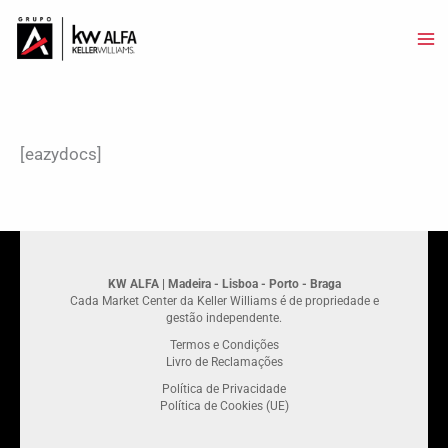
Skip
to
content
[eazydocs]
KW ALFA | Madeira - Lisboa - Porto - Braga
Cada Market Center da Keller Williams é de propriedade e
gestão independente.
Termos e Condições
Livro de Reclamações
Política de Privacidade
Política de Cookies (UE)